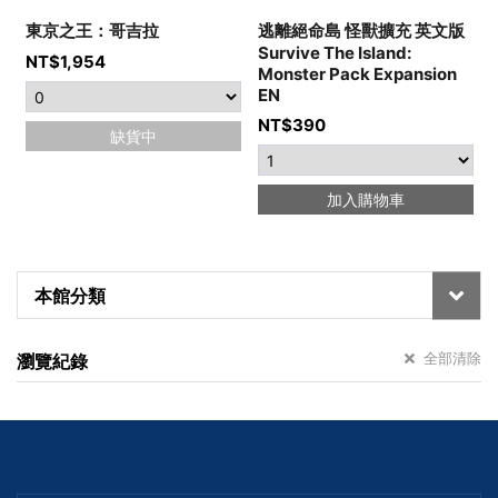
東京之王：哥吉拉
逃離絕命島 怪獸擴充 英文版
Survive The Island:
I
NT$
1,954
Monster Pack Expansion
EN
NT$
390
缺貨中
加入購物車
本館分類
全部清除
瀏覽紀錄