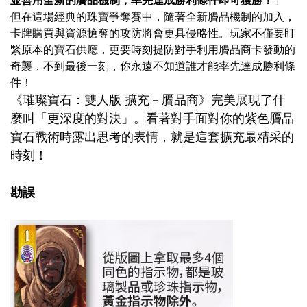
但在這場經典的珠寶爭奪賽中，隨著全新贗品機制的加入，
卡牌購買與資源搶奪的攻防將會更具侵略性。玩家不僅要盯
緊原本的寶石供應，更要時刻提防對手利用贗品商卡發動的
奇襲，不到最後一刻，你永遠不知道誰才能率先達成勝利條
件！
《璀璨寶石：雙人版 擴充－贗品商》完美展現了什
麼叫「更深度的對決」。看著對手面對你的紫色贗品
寶石戰術時露出思考的表情，就是這套擴充最精采的
時刻！
勘誤