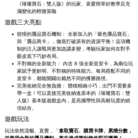
《璀璨寶石：雙人版》的玩家、喜愛簡單好教學且充
滿變化的輕微策咖
遊戲三大亮點
狡猾的贗品寶石機制： 全新加入的「紫色贗品寶石」
與「贗品商卡」，徹底打破原有的資源平衡！這項機
制的注入讓戰局更加詭譎多變，考驗玩家如何在對手
眼皮底下巧妙布局。
不對稱的全新能力： 內含 8 張全新皇室卡，為兩位玩
家賦予更鮮明、不對稱的特殊能力。每局搭配不同的
皇室卡，都能開闢出截然不同的獲勝路徑。
完美收納完全無負擔： 體積精緻小巧，出門不需要多
帶一盒！可以直接完美收納進原本的《璀璨寶石：雙
人版》基本版遊戲盒內，是高攜帶性與高耐玩度的絕
佳結合。
遊戲玩法
玩法依然流暢、直覺，「
拿取寶石、購買卡牌、累積分數，
並善用全新的贗品機制，率先達成勝利條件即可獲勝！
」