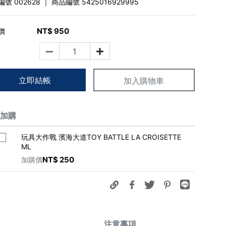
編號
002628
｜ 商品編號
5425016929995
NT$
950
價
立即結帳
加入購物車
惠加購
玩具大作戰 濱海大道TOY BATTLE LA CROISETTE
ML
NT$
250
加購價
注意事項