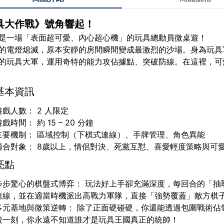
具大作戰》號角響起！
是一場「表面超可愛、內心超心機」的玩具總動員微桌遊！
的電燈熄滅，原本安靜的房間瞬間變成最激烈的沙場。身為玩具
的玩具大軍，運用奇特的能力攻佔據點、突破防線。在這裡，可
基本資訊
遊戲人數： 2 人限定
戲時間： 約 15 – 20 分鐘
主要機制： 區域控制（下棋式連線）、手牌管理、角色異能
適合對象： 8歲以上，情侶對決、死黨互懟、喜愛輕度策略與可
亮點
步步驚心的棋盤式博弈： 玩法好上手卻充滿深度，每回合的「抽
連線，並在適當時機派出高戰力軍隊，直接「強勢覆蓋」敵方棋
多元基地與微策逆轉： 除了正面硬碰硬，你還能透過包圍戰術佔
後一刻，你永遠不知道誰才是玩具王國真正的統帥！