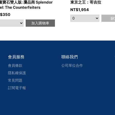
璨寶石雙人版: 贗品商 Splendor
東京之王：哥吉拉
el: The Counterfeiters
NT$
1,954
$
350
缺
加入購物車
會員服務
聯絡我們
會員條款
公司單位合作
隱私權保護
常見問題
訂閱電子報