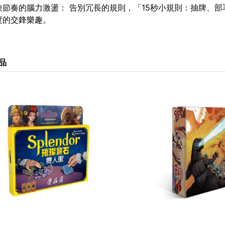
快節奏的腦力激盪： 告別冗長的規則，「15秒小規則：抽牌、
度的交鋒樂趣。
品