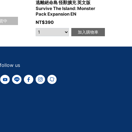
逃離絕命島 怪獸擴充 英文版
逃離絕
Survive The Island: Monster
NT$
Pack Expansion EN
貨中
NT$
390
加入購物車
follow us