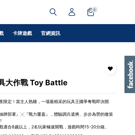
0
戲
卡牌遊戲
官網資訊
具大作戰 Toy Battle
夜限定！當主人熟睡，一場最精采的玩具王國爭奪戰即決開
抽牌部署』╳『戰力覆蓋』，體驗調兵遣將、步步為營的微策
！
戲適合8歲以上，2名玩家極速開戰，遊戲時間15-20分鐘。