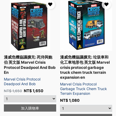
漫威危機協議擴充: 死侍與鮑
漫威危機協議擴充: 垃圾車和
伯 英文版 Marvel Crisis
化工車地形包 英文版 Marvel
Protocol Deadpool And Bob
crisis protocol garbage
En
truck chem truck terrain
expansion en
Marvel Crisis Protocol
Deadpool And Bob
Marvel Crisis Protocol
Garbage Truck Chem Truck
NT$
1,650
NT$
1,650
Terrain Expansion
NT$
1,080
加入購物車