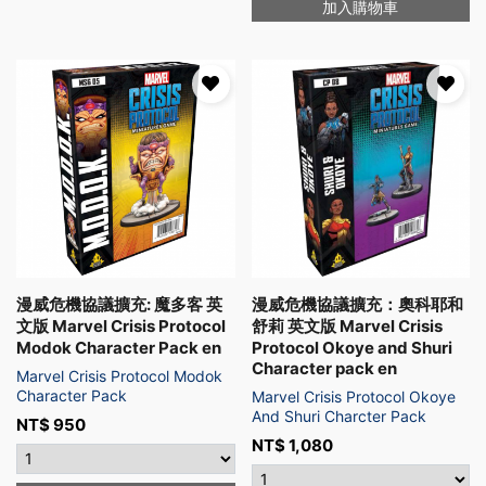
加入購物車
漫威危機協議擴充: 魔多客 英
漫威危機協議擴充：奧科耶和
文版 Marvel Crisis Protocol
舒莉 英文版 Marvel Crisis
Modok Character Pack en
Protocol Okoye and Shuri
Character pack en
Marvel Crisis Protocol Modok
Character Pack
Marvel Crisis Protocol Okoye
And Shuri Charcter Pack
NT$
950
NT$
1,080