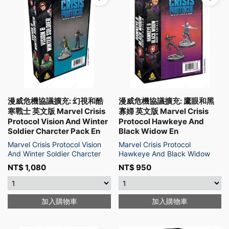
漫威危機協議擴充: 幻視和酷
漫威危機協議擴充: 鷹眼和黑
寒戰士 英文版 Marvel Crisis
寡婦 英文版 Marvel Crisis
Protocol Vision And Winter
Protocol Hawkeye And
Soldier Charcter Pack En
Black Widow En
Marvel Crisis Protocol Vision
Marvel Crisis Protocol
And Winter Soldier Charcter
Hawkeye And Black Widow
NT$
1,080
NT$
950
加入購物車
加入購物車