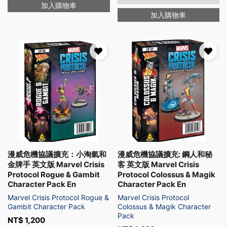
加入購物車
加入購物車
漫威危機協議擴充：小淘氣和
漫威危機協議擴充: 鋼人和秘
金牌手 英文版 Marvel Crisis
客 英文版 Marvel Crisis
Protocol Rogue & Gambit
Protocol Colossus & Magik
Character Pack En
Character Pack En
Marvel Crisis Protocol Rogue &
Marvel Crisis Protocol
Gambit Character Pack
Colossus & Magik Character
Pack
NT$
1,200