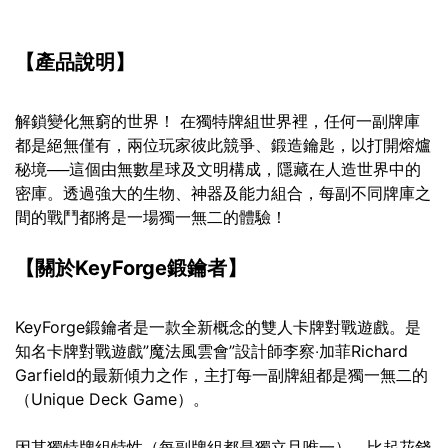
【產品說明】
解鎖變化無窮的世界！ 在獨特牌組世界裡，任何一副牌庫
都是絕無僅有，兩位玩家彼此競爭、鍛造鑰匙，以打開熔爐
秘境──這個由無數星球及文明構成，隱藏在人造世界中的
密庫。透過強大的生物、神器及能力組合，每副不同牌庫之
間的戰鬥都將是一場獨一無二的體驗！
【關於KeyForge鍛鑰者】
KeyForge鍛鑰者是一款全新概念的雙人卡牌對戰遊戲。是
知名卡牌對戰遊戲”魔法風雲會”設計師李察‧加菲Richard
Garfield的最新傾力之作，主打每一副牌組都是獨一無二的
（Unique Deck Game）。
因其獨特牌組特性（每副牌組都是獨立且唯一），比起花錢