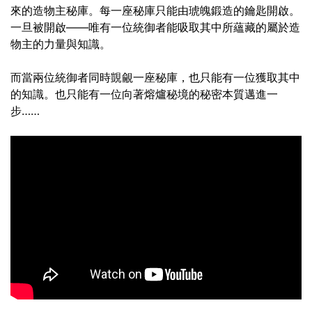
來的造物主秘庫。每一座秘庫只能由琥魄鍛造的鑰匙開啟。
一旦被開啟——唯有一位統御者能吸取其中所蘊藏的屬於造
物主的力量與知識。
而當兩位統御者同時覬覦一座秘庫，也只能有一位獲取其中
的知識。也只能有一位向著熔爐秘境的秘密本質邁進一
步……