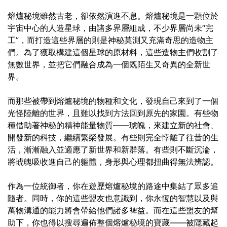
熔爐秘境雖然古老，卻依然演進不息。熔爐秘境是一顆位於
宇宙中心的人造星球，由諸多界層組成，不少界層尚未“完
工”，而打造這些界層的則是神秘莫測又充滿奇思的造物主
們。為了獲取構建這個星球的原材料，這些造物主們收割了
無數世界，並把它們融合成為一個既陌生又奇異的全新世
界。
而那些被帶到熔爐秘境的物種和文化，發現自己來到了一個
光怪陸離的世界，且難以找到方法回到原先的家園。有些物
種借助著神秘的精神能量物質——琥魄，來建立新的社會、
開發新的科技，繼續繁榮發展。有些則完全悖離了往昔的生
活，漸漸融入並適應了新世界和新群落。有些則不斷沉淪，
將琥魄吸收進自己的軀體，身形與心理都扭曲得無法辨認。
作為一位統御者，你在遊歷熔爐秘境的路途中集結了眾多追
隨者。同時，你的這些盟友也意識到，你永恆的智慧以及與
萬物溝通的能力將會帶給他們諸多裨益。而在這些盟友的幫
助下，你也得以搜尋遍佈整個熔爐秘境的寶藏——被隱藏起