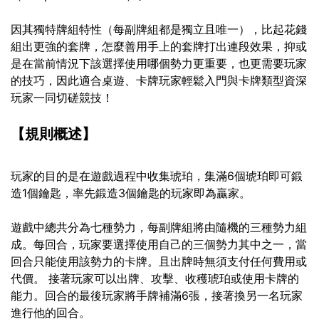
因其獨特牌組特性（每副牌組都是獨立且唯一），比起花錢
組出更強的套牌，怎麼善用手上的套牌打出連段效果，抑或
是在當前情況下該選擇使用哪個勢力更重要，也更需要玩家
的技巧，因此適合桌遊、卡牌玩家輕鬆入門與卡牌類型資深
玩家一同切磋競技！
【規則概述】
玩家的目的是在遊戲過程中收集琥珀，集滿6個琥珀即可鍛
造1個鑰匙，率先鍛造3個鑰匙的玩家即為贏家。
遊戲中總共分為七種勢力，每副牌組將由隨機的三種勢力組
成。每回合，玩家要選擇使用自己的三個勢力其中之一，當
回合只能使用該勢力的卡牌。且出牌時無須支付任何費用或
代價。 接著玩家可以出牌、攻擊、收穫琥珀或使用卡牌的
能力。回合的最後玩家將手牌補滿6張，接著換另一名玩家
進行他的回合。