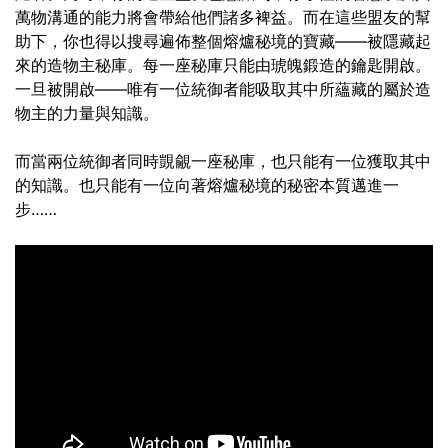
萬物溝通的能力將會帶給他們諸多裨益。而在這些盟友的幫
助下，你也得以搜尋遍佈整個熔爐秘境的寶藏——被隱藏起
來的造物主秘庫。每一座秘庫只能由琥魄鍛造的鑰匙開啟。
一旦被開啟——唯有一位統御者能吸取其中所蘊藏的屬於造
物主的力量與知識。
而當兩位統御者同時覬覦一座秘庫，也只能有一位獲取其中
的知識。也只能有一位向著熔爐秘境的秘密本質邁進一
步……