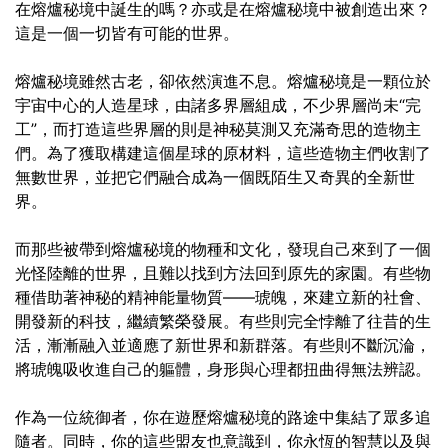
在熔爐秘境中誕生的嗎？亦或是在熔爐秘境中被創造出來？
這是一個一切皆有可能的世界。
熔爐秘境雖然古老，卻依然演進不息。熔爐秘境是一顆位於
宇宙中心的人造星球，由諸多界層組成，不少界層尚未“完
工”，而打造這些界層的則是神秘莫測又充滿奇思的造物主
們。為了獲取構建這個星球的原材料，這些造物主們收割了
無數世界，並把它們融合成為一個既陌生又奇異的全新世
界。
而那些被帶到熔爐秘境的物種和文化，發現自己來到了一個
光怪陸離的世界，且難以找到方法回到原先的家園。有些物
種借助著神秘的精神能量物質——琥魄，來建立新的社會、
開發新的科技，繼續繁榮發展。有些則完全悖離了往昔的生
活，漸漸融入並適應了新世界和新群落。有些則不斷沉淪，
將琥魄吸收進自己的軀體，身形與心理都扭曲得無法辨認。
作為一位統御者，你在遊歷熔爐秘境的路途中集結了眾多追
隨者。同時，你的這些盟友也意識到，你永恆的智慧以及與