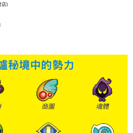
證店)
賽