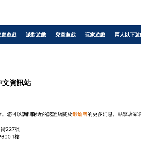
家庭遊戲
派對遊戲
兒童遊戲
玩家遊戲
兩人以下遊
體中文資訊站
店。您可以詢問附近的認證店關於
鍛鑰者
的更多消息。點擊店家
街227號
00 1樓