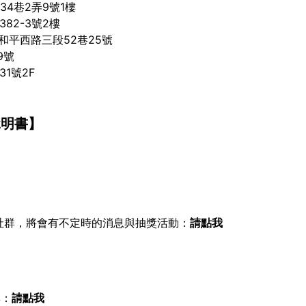
4巷2弄9號1樓
82-3號2樓
和平西路三段52巷25號
9號
1號2F
說明書】
社群，將會有不定時的消息與抽獎活動：
請點我
群：
請點我