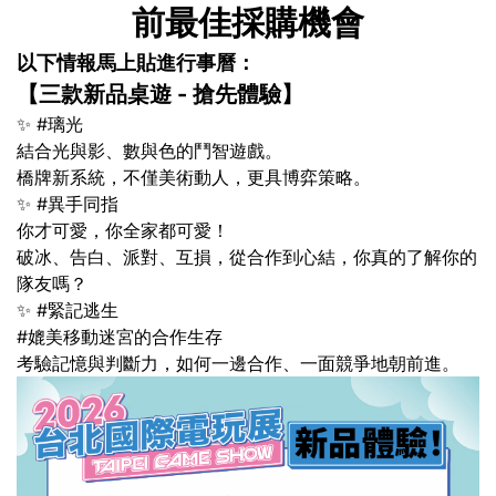
前最佳採購機會
以下情報馬上貼進行事曆：
【三款新品桌遊 - 搶先體驗】
✨ #璃光
結合光與影、數與色的鬥智遊戲。
橋牌新系統，不僅美術動人，更具博弈策略。
✨ #異手同指
你才可愛，你全家都可愛！
破冰、告白、派對、互損，從合作到心結，你真的了解你的
隊友嗎？
✨ #緊記逃生
#媲美移動迷宮的合作生存
考驗記憶與判斷力，如何一邊合作、一面競爭地朝前進。