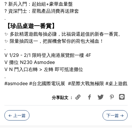
? 新兵入門：起始組+豪華血量盤
? 資深鬥士：星戰產品消費再送牌套
.
【珍品桌遊一番賞】
✨ 多款精選遊戲每抽必賺，比福袋還超值的新春一番賞。
✨ 限量抽四送一，把握機會幫你的荷包大補血！
.
V 1/29 - 2/1 限時登入南港展覽館一樓 4F
V 攤位 N230 Asmodee
V N 門入口右轉 > 左轉 即可抵達攤位
.
#asmodee #台北國際電玩展
#星際大戰無極限 #桌上遊戲
分享貼文 ：
← 上一篇
下一篇
→