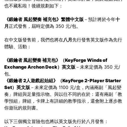
也不藏私啦！後續規劃如下：
《鍛鑰者 風起變奏 補充包》繁體中文版
－預計將於今年
十
月
正式發售，屆時定價為 350 元/包。
在中文版發售前，我們也將在
八月
先行發售英文版作為先行
體驗、活動：
《鍛鑰者 風起變奏 補充包》（
KeyForge Winds of
Exchange
Archon Deck）
英文版
－未來定價為 350 元/
包。
《鍛鑰者 2人遊戲起始組》（
KeyForge
2-Player Starter
Set）
英文版
－未來定價為 1100 元/盒，內涵兩副「風起變
奏」牌組與足量指示物。與以往不同的在於：還有兩副「教
學預組」牌組，卡牌上有詳細的教學指示，還會附上逐步教
你遊玩的規則書。
以下三個獨立冒險包也將以英文版先行於八月發售：