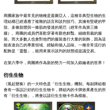
商團家族中最常見的物種是蓋圖亞人，這種非典型生物的生
理結構已經適應了複雜的語言和談判技巧。其擁有堅硬的甲
殼、多條肢體與一條肌肉發達的尾巴（經常作為第三條
腿）。商團的成員們喜歡穿著有顏色鮮豔、細緻剪裁的服
裝。而大多數人也會對他們的服裝進行大量的裝飾，因為這
能表達自己的專業領域、經驗和個人品味。一種非常流行的
配飾是「靈盤」，能用來展示談判的狀態或提議交易。
在第六季中，商團將作為新的勢力一同加入鍛鑰者的世界！
衍生生物
《風起變奏》的一大特色是「衍生生物」機制。每副牌組都
會有一張設計好的衍生生物卡，牌組內的卡牌效果產生的所
有「衍生生物」，將會以該衍生生物卡作為模板。