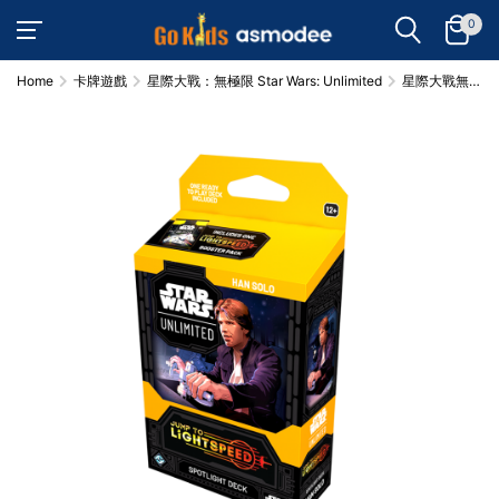
0
Home
卡牌遊戲
星際大戰：無極限 Star Wars: Unlimited
星際大戰無極
限：光速躍遷 第
四彈 重點起始組
韓索羅 STAR
WARS
UNLIMITED:
JUMP TO
LIGHTSPEED
SPOTLIGHT
DECK HAN
SOLO EN