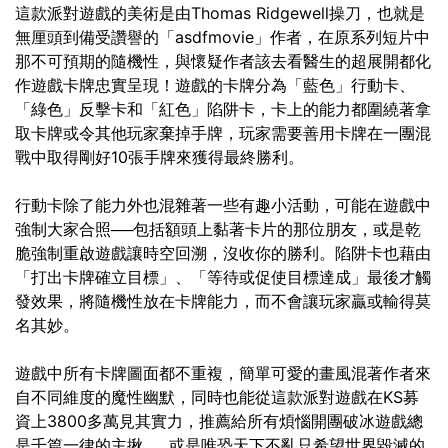
這款派對遊戲的美術是由Thomas Ridgewell操刀，也就是
無厘頭到備受讚譽的「asdfmovie」作者，在原系列短片中
那不可預期的隨機性，與懷疑作者該去看醫生的超展開都化
作遊戲卡牌忠實呈現！遊戲的卡牌分為「藍色」行動卡、
「綠色」反擊卡和「紅色」陷阱卡，卡上的能力都圍繞著拿
取卡牌或令其他玩家棄掉手牌，玩家需要善用卡牌在一團混
戰中取得剛好10張手牌來獲得最終勝利。
行動卡除了能力
外也混雜著一些有趣小活動，可能在遊戲中
強制大家合照──包括額頭上黏著卡片的那位朋友，或是乾
脆強制重啟遊戲讓時空回溯，沒收你的勝利。陷阱卡也藉由
「打出卡牌確立目標」、「等待或促使目標達成」最後才觸
發效果，將隨機性放在卡牌能力，而不會讓玩家贏或輸得莫
名其妙。
遊戲中所有卡牌圖面都不重複，簡單可愛的畫風混著作者來
自不同維度的魔性幽默，同時也能從這款派對遊戲在KS募
資上3800多萬見其實力，推薦給所有煩惱開團破冰遊戲總
是千篇一律的主揪……或是唯恐天下不亂只希望世界毀滅的