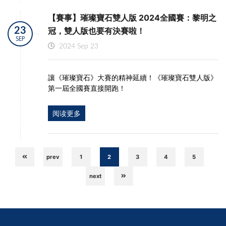
【賽事】璀璨寶石雙人版 2024全國賽：黎明之
23
冠，雙人版也要有決賽啦！
SEP
2024 Sep 23
讓《璀璨寶石》大賽的精神延續！ 《璀璨寶石雙人版》
第一屆全國賽直接開跑！
阅读更多
prev
1
2
3
4
5
next