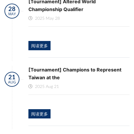
[Tournament] Altered World
28
Championship Qualifier
MAY
2025 May 28
阅读更多
[Tournament] Champions to Represent
21
Taiwan at the
AUG
2025 Aug 21
阅读更多